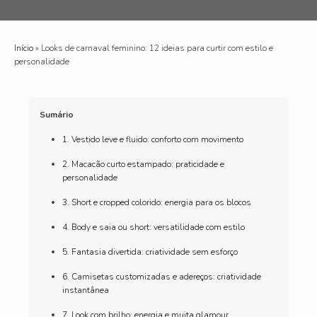
Início
»
Looks de carnaval feminino: 12 ideias para curtir com estilo e
personalidade
Sumário
1. Vestido leve e fluido: conforto com movimento
2. Macacão curto estampado: praticidade e
personalidade
3. Short e cropped colorido: energia para os blocos
4. Body e saia ou short: versatilidade com estilo
5. Fantasia divertida: criatividade sem esforço
6. Camisetas customizadas e adereços: criatividade
instantânea
7. Look com brilho: energia e muita glamour