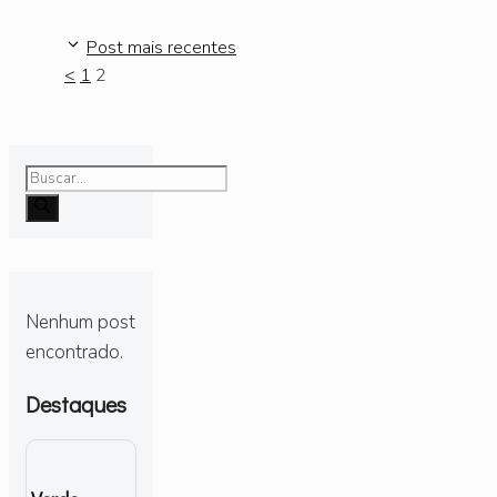
Post mais recentes
Page
Page
<
1
2
Pesquisar
por:
Nenhum post
encontrado.
Destaques