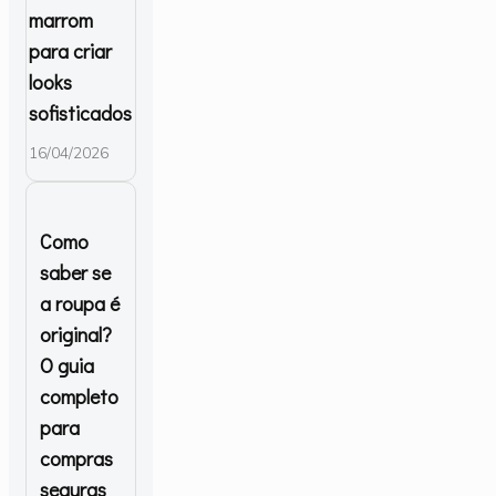
marrom
para criar
looks
sofisticados
16/04/2026
Como
saber se
a roupa é
original?
O guia
completo
para
compras
seguras