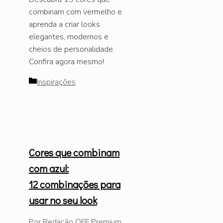
combinam com vermelho e
aprenda a criar looks
elegantes, modernos e
cheios de personalidade.
Confira agora mesmo!
Categorias
Inspirações
Cores que combinam
com azul:
12 combinações para
usar no seu look
Por
Redação OFF Premium