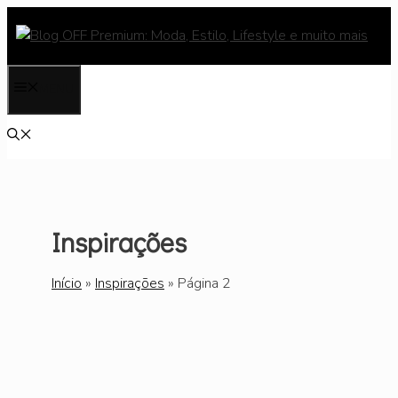
Pular
para
o
conteúdo
MENU
Inspirações
Início
»
Inspirações
»
Página 2