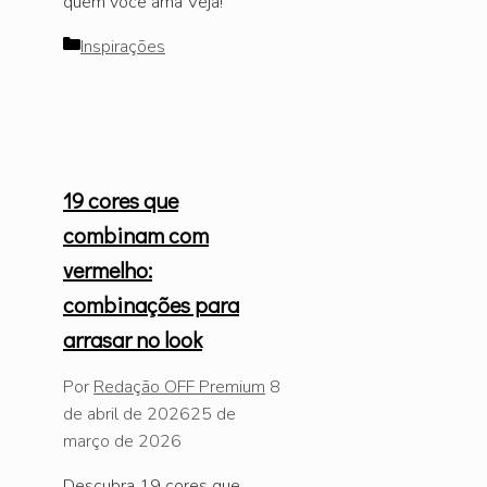
quem você ama Veja!
Categorias
Inspirações
19 cores que
combinam com
vermelho:
combinações para
arrasar no look
Por
Redação OFF Premium
8
de abril de 2026
25 de
março de 2026
Descubra 19 cores que