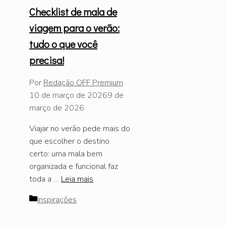
Checklist de mala de
viagem para o verão:
tudo o que você
precisa!
Por
Redação OFF Premium
10 de março de 2026
9 de
março de 2026
Viajar no verão pede mais do
que escolher o destino
certo: uma mala bem
organizada e funcional faz
toda a …
Leia mais
Categorias
Inspirações