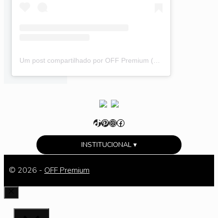
Um post compartilhado por OFF Premium (@offpremium)
TikTok
Pinterest
Instagram
Facebook
INSTITUCIONAL ▾
© 2026 -
OFF Premium
FECHAR