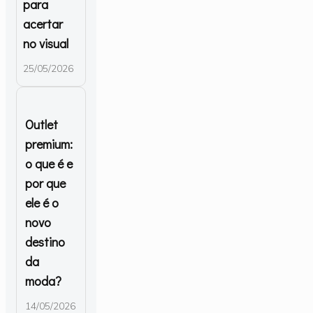
para
acertar
no visual
25/05/2026
Outlet
premium:
o que é e
por que
ele é o
novo
destino
da
moda?
14/05/2026